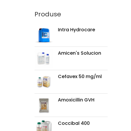
Produse
Intra Hydrocare
Amicen's Solucion
Cefavex 50 mg/ml
Amoxicillin GVH
Coccibal 400