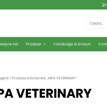
0
Search
for:
espre noi
Produse
Cataloage si brosuri
Con
agină
/ Produse etichetate „MPA VETERINARY”
PA VETERINARY