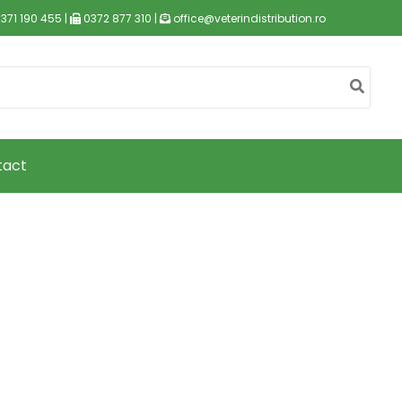
371 190 455 |
0372 877 310 |
office@veterindistribution.ro
tact