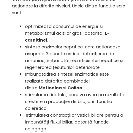
acționeze la diferite niveluri. Unele dintre funcțiile sale
sunt :
optimizeaza consumul de energie si
metabolismul acizilor grazi, datorita
L-
carnitinei
.
sinteza enzimelor hepatice, care actioneaza
asupra a 3 puncte critice: detoxifierea de
amoniac, îmbunătățirea eficienței hepatice și
regenerarea țesuturilor deteriorate.
Imbunatatirea sintezei enzimatice este
realizata datorita combinatiei
dintre
Metionina
si
Colina
.
stimularea ficatului, care va avea ca rezultat o
creștere a producției de bilă, prin functia
coleretica
stimularea contracțiilor vezicii biliare pentru a
îmbunătăți fluxul biliar, datorită functiei
colagoga.