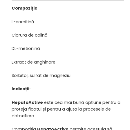
Compoziție
L-carnitină
Clorură de colină
DL-metionină
Extract de anghinare
Sorbitol, sulfat de magneziu
Indicații:
HepatoActive
este cea mai bună opțiune pentru a
proteja ficatul și pentru a ajuta la procesele de
detoxifiere.
Compoziția
HepatoActive
permite acestuia să