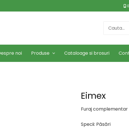
0
Search
for:
espre noi
Produse
Cataloage si brosuri
Con
Eimex
Furaj complementar l
Specii: Păsări