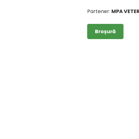
Partener:
MPA VETE
Broșură