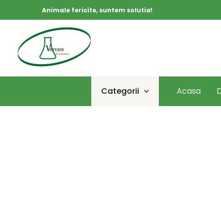
Skip
Animale fericite, suntem solutia!
to
content
Categorii
Acasa
D