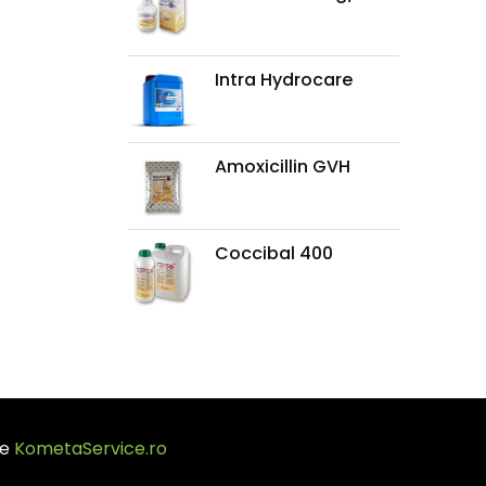
Intra Hydrocare
Amoxicillin GVH
Coccibal 400
de
KometaService.ro