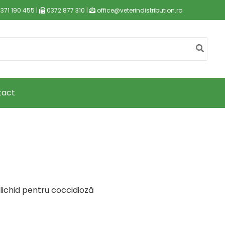
371 190 455 |
0372 877 310 |
office@veterindistribution.ro
tact
ichid pentru coccidioză