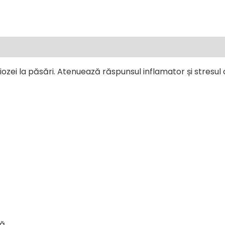
ozei la păsări. Atenuează răspunsul inflamator și stresul
ă.