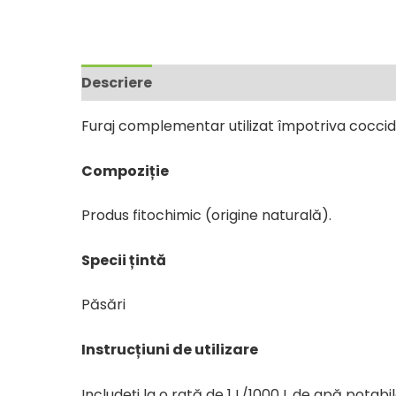
Descriere
Furaj complementar utilizat împotriva coccidi
Compoziție
Produs fitochimic (origine naturală).
Specii țintă
Păsări
Instrucțiuni de utilizare
Includeți la o rată de 1 L/1000 L de apă potabil