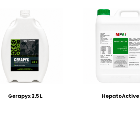
Gerapyx 2.5 L
HepatoActive