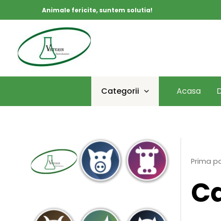
Skip
Animale fericite, suntem solutia!
to
content
Categorii
Acasa
D
Prima p
C