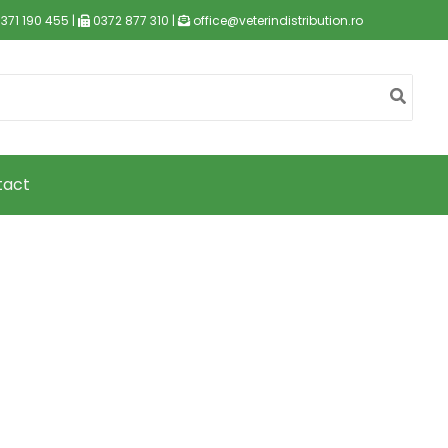
371 190 455 |
0372 877 310 |
office@veterindistribution.ro
tact