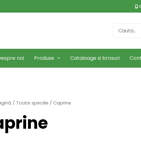
0
Search
for:
espre noi
Produse
Cataloage si brosuri
Con
agină
/
Toate speciile
/ Caprine
aprine