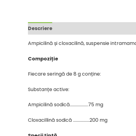
Descriere
Ampicilină și cloxacilină, suspensie intramam
Compoziție
Fiecare seringă de 8 g conține:
Substanțe active:
Ampicilină sodică………………..75 mg
Cloxacillină sodică ………………200 mg
Specii țintă