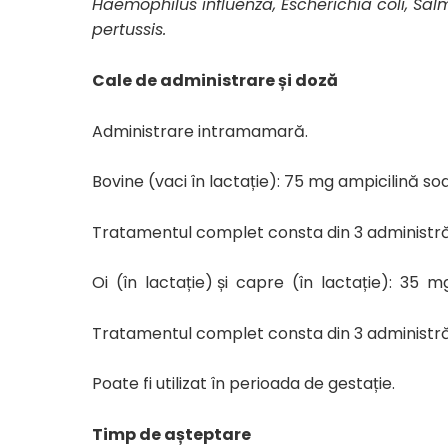
Haemophilus influenza, Escherichia coli, Salmo
pertussis.
Cale de administrare și doză
Administrare intramamară.
Bovine (vaci în lactație): 75 mg ampicilină sod
Tratamentul complet consta din 3 administră
Oi (în lactație) și capre (în lactație): 35 m
Tratamentul complet consta din 3 administră
Poate fi utilizat în perioada de gestație.
Timp de așteptare