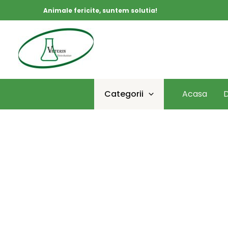
Skip
Animale fericite, suntem solutia!
to
content
Categorii
Acasa
D