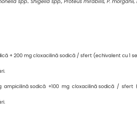
nella spp.. Shigella spp., Proteus mirabilis, P. morganii, 
ică + 200 mg cloxacilină sodică / sfert (echivalent cu 1 ser
ri.
g ampicilină sodică +100 mg cloxacilină sodică / sfert (ec
ri.