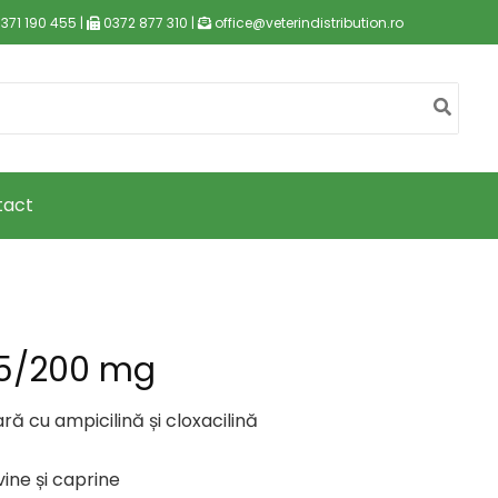
371 190 455 |
0372 877 310 |
office@veterindistribution.ro
tact
75/200 mg
ă cu ampicilină și cloxacilină
vine și caprine