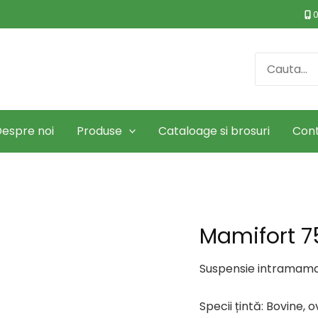
0
Search
for:
espre noi
Produse
Cataloage si brosuri
Con
Mamifort 
Suspensie intramamar
Specii țintă: Bovine, o