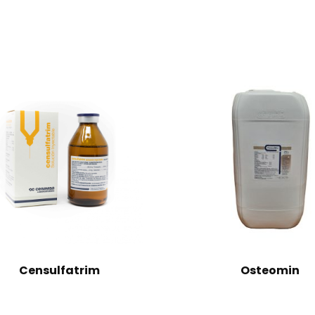
Censulfatrim
Osteomin