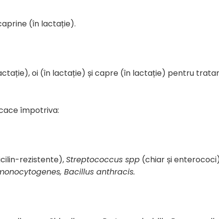
caprine (în lactație).
actație), oi (în lactație) și capre (în lactație) pentru tr
icace împotriva:
icilin-rezistente),
Streptococcus spp
(chiar și enterococi
 monocytogenes, Bacillus anthracis.