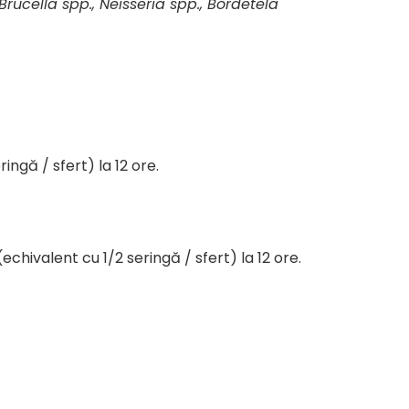
Brucella spp., Neisseria spp., Bordetela
ingă / sfert) la 12 ore.
hivalent cu 1/2 seringă / sfert) la 12 ore.