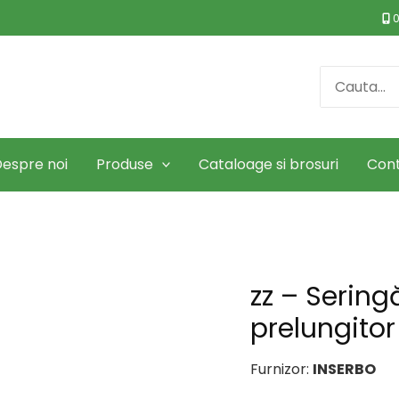
0
Search
for:
espre noi
Produse
Cataloage si brosuri
Con
zz – Serin
prelungitor
Furnizor:
INSERBO