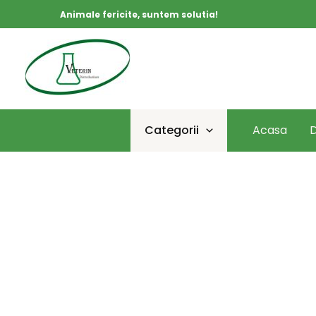
Skip
Animale fericite, suntem solutia!
to
content
Categorii
Acasa
D