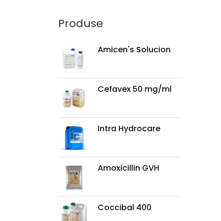
Produse
Amicen's Solucion
Cefavex 50 mg/ml
Intra Hydrocare
Amoxicillin GVH
Coccibal 400