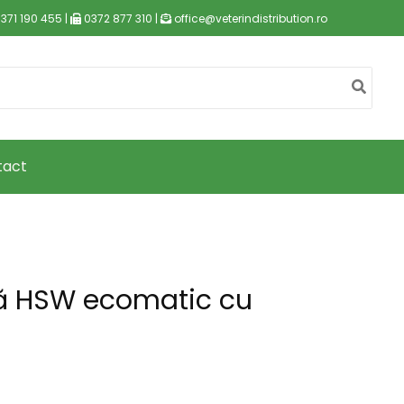
371 190 455 |
0372 877 310 |
office@veterindistribution.ro
tact
gă HSW ecomatic cu