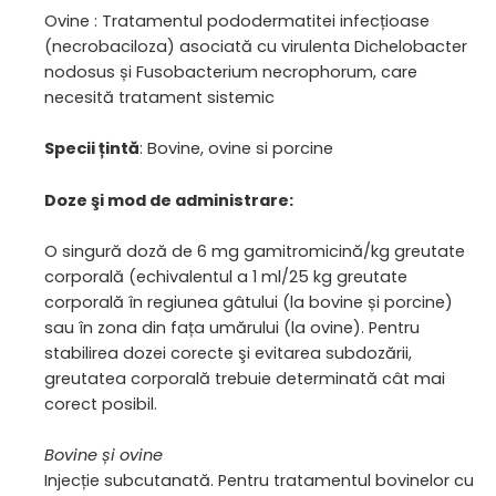
Ovine : Tratamentul pododermatitei infecțioase
(necrobaciloza) asociată cu virulenta Dichelobacter
nodosus și Fusobacterium necrophorum, care
necesită tratament sistemic
Specii țintă
: Bovine, ovine si porcine
Doze şi mod de administrare:
O singură doză de 6 mg gamitromicină/kg greutate
corporală (echivalentul a 1 ml/25 kg greutate
corporală în regiunea gâtului (la bovine și porcine)
sau în zona din fața umărului (la ovine). Pentru
stabilirea dozei corecte şi evitarea subdozării,
greutatea corporală trebuie determinată cât mai
corect posibil.
Bovine și ovine
Injecție subcutanată. Pentru tratamentul bovinelor cu