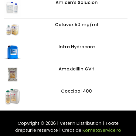
Amicen's Solucion
Cefavex 50 mg/ml
Intra Hydrocare
Amoxicillin GVH
Coccibal 400
Copyright © 2026 | Veterin Distribution | Toate
drepturile rezervate | Creat de
KometaService.ro