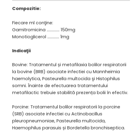
Compozitie:
Fiecare ml conţine:
Gamitromicina ………….. 150mg
Monotioglicerol …………. 1mg
Indicaţii
Bovine: Tratamentul și metafilaxia bolilor respiratorii
la bovine (BRB) asociate infectiei cu Mannheimia
haemolytica, Pasteurella multocida şi Histophilus
somni. Înainte de efectuarea tratamentului
metafilactic trebuie stabilită prezența bolii în efectiv.
Porcine: Tratamentul bolilor respiratorii la porcine
(SRB) asociate infectiei cu Actinobacillus
pleuropneumoniae, Pasteurella multocida,
Haemophilus parasuis și Bordetella bronchiseptica.