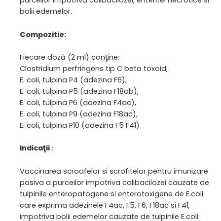
purceilor impotriva colibacilozei, enteritei necrotice si
bolii edemelor.
Compozitie:
Fiecare doză (2 ml) conţine:
Clostridium perfringens tip C beta toxoid,
E. coli, tulpina P4 (adezina F6),
E. coli, tulpina P5 (adezina F18ab),
E. coli, tulpina P6 (adezina F4ac),
E. coli, tulpina P9 (adezina F18ac),
E. coli, tulpina P10 (adezina F5 F41)
Indicaţii
:
Vaccinarea scroafelor si scrofitelor pentru imunizare
pasiva a purceilor impotriva colibacilozei cauzate de
tulpinile enteropatogene si enterotoxigene de E.coli
care exprima adezinele F4ac, F5, F6, F18ac si F41,
impotriva bolii edemelor cauzate de tulpinile E.coli