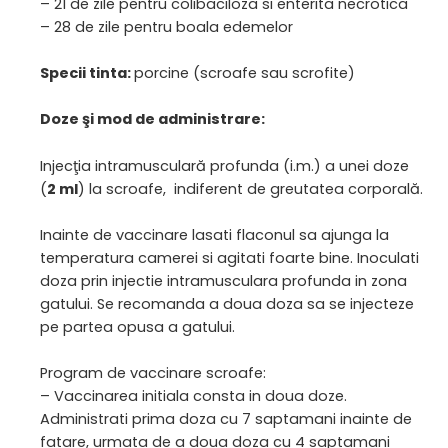
– 21 de zile pentru colibaciloza si enterita necrotica
– 28 de zile pentru boala edemelor
Specii tinta:
porcine (scroafe sau scrofite)
Doze şi mod de administrare:
Injecţia intramusculară profunda (i.m.) a unei doze
(
2 ml
) la scroafe, indiferent de greutatea corporală.
Inainte de vaccinare lasati flaconul sa ajunga la
temperatura camerei si agitati foarte bine. Inoculati
doza prin injectie intramusculara profunda in zona
gatului. Se recomanda a doua doza sa se injecteze
pe partea opusa a gatului.
Program de vaccinare scroafe:
– Vaccinarea initiala consta in doua doze.
Administrati prima doza cu 7 saptamani inainte de
fatare, urmata de a doua doza cu 4 saptamani