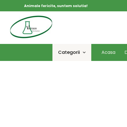
Skip
Animale fericite, suntem solutia!
to
content
Categorii
Acasa
D