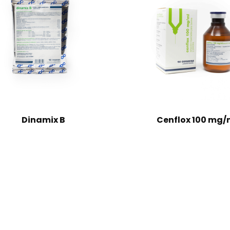
Dinamix B
Cenflox 100 mg/