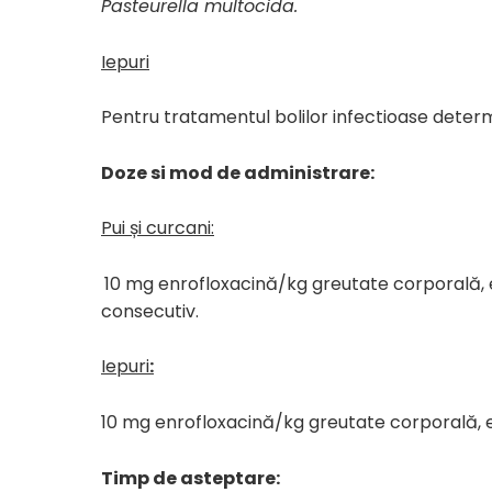
Pasteurella multocida.
Iepuri
Pentru tratamentul bolilor infectioase dete
Doze si mod de administrare:
Pui și curcani:
10 mg enrofloxacină/kg greutate corporală, e
consecutiv.
Iepuri
:
10 mg enrofloxacină/kg greutate corporală, e
Timp de asteptare: