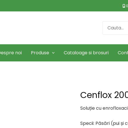
0
Search
for:
espre noi
Produse
Cataloage si brosuri
Con
Cenflox 2
Soluție cu enrofloxac
Specii: Păsări (pui și 