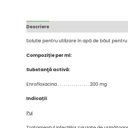
Descriere
Solutie pentru utilizare în apă de băut pentru p
Compoziție per ml:
Substanţă activă:
Enrofloxacina . . . . . . . . . . . . . . . . 200 mg
Indicații
:
Pui
Tratamentul infecțiilor cauzate de următoarel