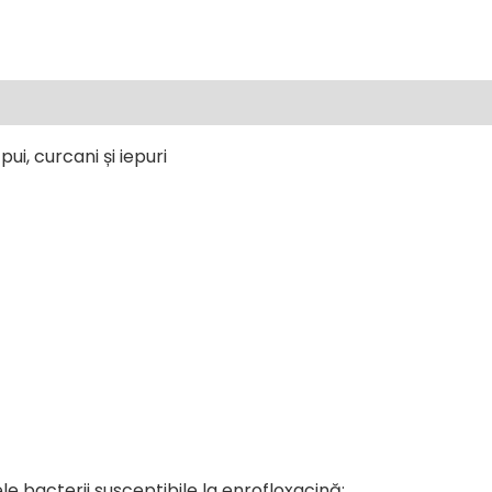
ui, curcani și iepuri
e bacterii susceptibile la enrofloxacină: