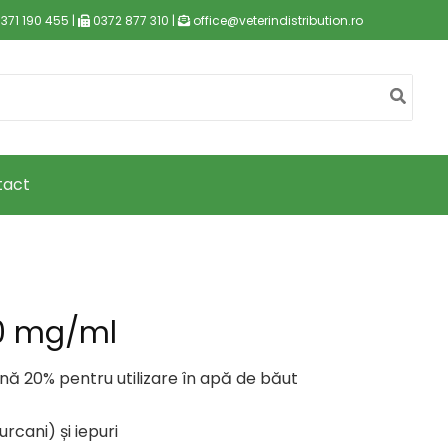
371 190 455 |
0372 877 310 |
office@veterindistribution.ro
tact
00 mg/ml
ină 20% pentru utilizare în apă de băut
curcani) și iepuri