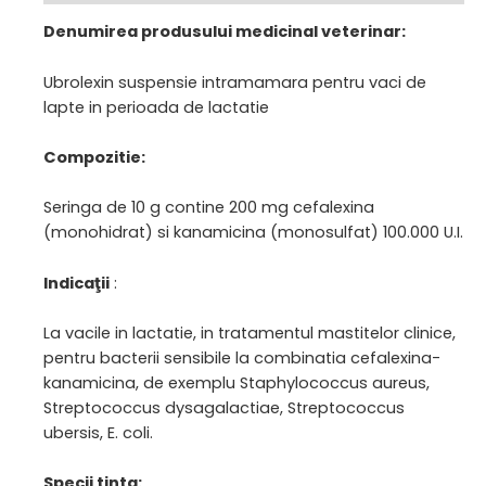
Denumirea produsului medicinal veterinar:
Ubrolexin suspensie intramamara pentru vaci de
lapte in perioada de lactatie
Compozitie:
Seringa de 10 g contine 200 mg cefalexina
(monohidrat) si kanamicina (monosulfat) 100.000 U.I.
Indicaţii
:
La vacile in lactatie, in tratamentul mastitelor clinice,
pentru bacterii sensibile la combinatia cefalexina-
kanamicina, de exemplu Staphylococcus aureus,
Streptococcus dysagalactiae, Streptococcus
ubersis, E. coli.
Specii tinta: