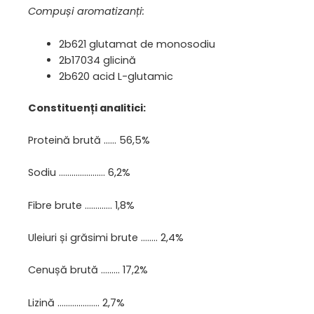
Compuși aromatizanți:
2b621 glutamat de monosodiu
2b17034 glicină
2b620 acid L-glutamic
Constituenți analitici:
Proteină brută …… 56,5%
Sodiu …………………. 6,2%
Fibre brute …………. 1,8%
Uleiuri și grăsimi brute …….. 2,4%
Cenușă brută ……… 17,2%
Lizină ……………….. 2,7%