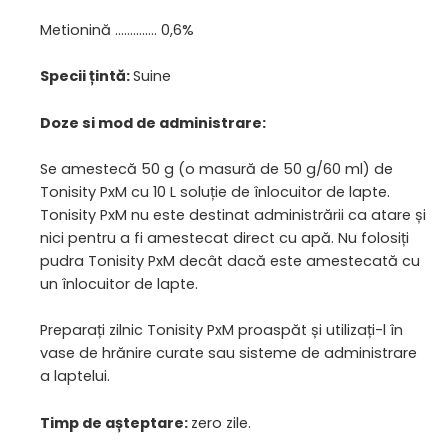
Metionină ………….. 0,6%
Specii țintă:
Suine
Doze si mod de administrare:
Se amestecă 50 g (o masură de 50 g/60 ml) de
Tonisity PxM cu 10 L soluție de înlocuitor de lapte.
Tonisity PxM nu este destinat administrării ca atare și
nici pentru a fi amestecat direct cu apă. Nu folosiți
pudra Tonisity PxM decât dacă este amestecată cu
un înlocuitor de lapte.
Preparați zilnic Tonisity PxM proaspăt și utilizați-l în
vase de hrănire curate sau sisteme de administrare
a laptelui.
Timp de așteptare:
zero zile.