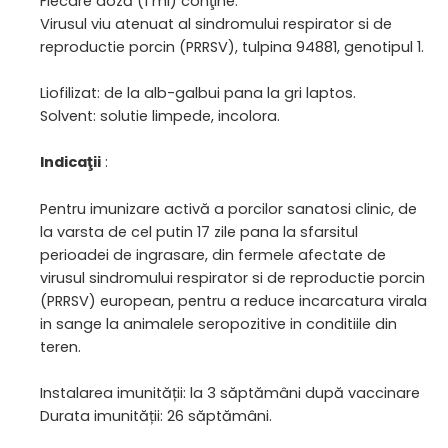
Fiecare doză (1 ml) conţine:
Virusul viu atenuat al sindromului respirator si de
reproductie porcin (PRRSV), tulpina 94881, genotipul 1.
Liofilizat: de la alb-galbui pana la gri laptos.
Solvent: solutie limpede, incolora.
Indicaţii
:
Pentru imunizare activă a porcilor sanatosi clinic, de
la varsta de cel putin 17 zile pana la sfarsitul
perioadei de ingrasare, din fermele afectate de
virusul sindromului respirator si de reproductie porcin
(PRRSV) european, pentru a reduce incarcatura virala
in sange la animalele seropozitive in conditiile din
teren.
Instalarea imunității: la 3 săptămâni după vaccinare
Durata imunității: 26 săptămâni.