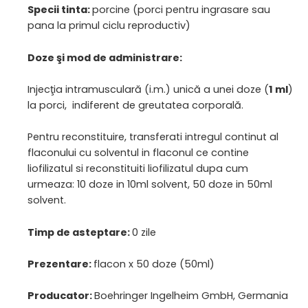
Specii tinta:
porcine (porci pentru ingrasare sau
pana la primul ciclu reproductiv)
Doze şi mod de administrare:
Injecţia intramusculară (i.m.) unică a unei doze (
1 ml
)
la porci, indiferent de greutatea corporală.
Pentru reconstituire, transferati intregul continut al
flaconului cu solventul in flaconul ce contine
liofilizatul si reconstituiti liofilizatul dupa cum
urmeaza: 10 doze in 10ml solvent, 50 doze in 50ml
solvent.
Timp de asteptare:
0 zile
Prezentare:
flacon x 50 doze (50ml)
Producator:
Boehringer Ingelheim GmbH, Germania