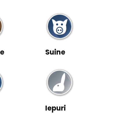
ne
Suine
Iepuri