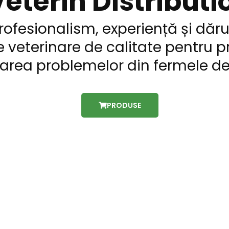
eterin Distributi
rofesionalism, experiență și dărui
 veterinare de calitate pentru p
lvarea problemelor din fermele d
PRODUSE