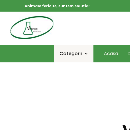
Skip
Animale fericite, suntem solutia!
to
content
Categorii
Acasa
D