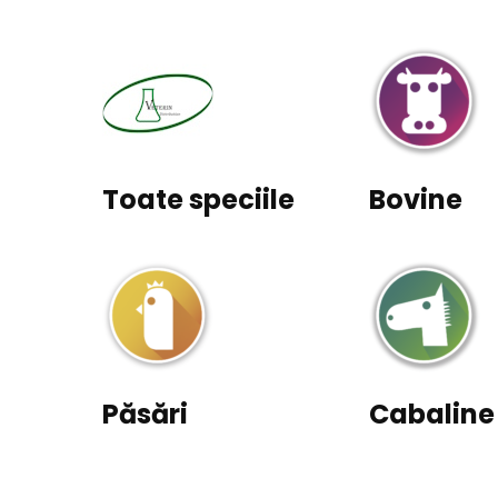
Toate speciile
Bovine
Păsări
Cabaline