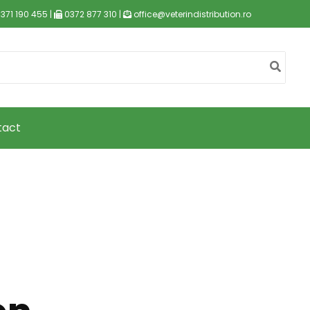
371 190 455 |
0372 877 310 |
office@veterindistribution.ro
tact