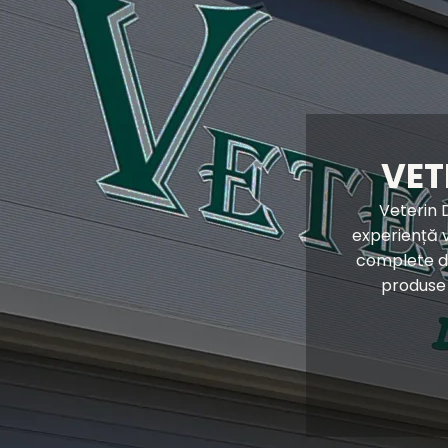
VET
Veterin D
experiență 
complete de
produse 