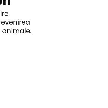
on
re.
revenirea
e animale.