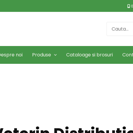
0
Search
for:
espre noi
Produse
Cataloage si brosuri
Con