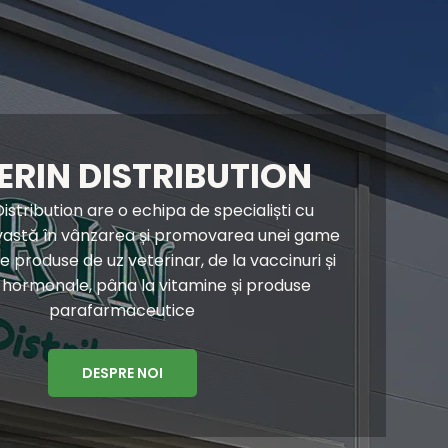
ERIN DISTRIBUTION
istribution are o echipa de specialiști cu
vastă în vânzarea și promovarea unei game
 produse de uz veterinar, de la vaccinuri și
hormonale, pâna la vitamine și produse
parafarmaceutice
DESPRE NOI