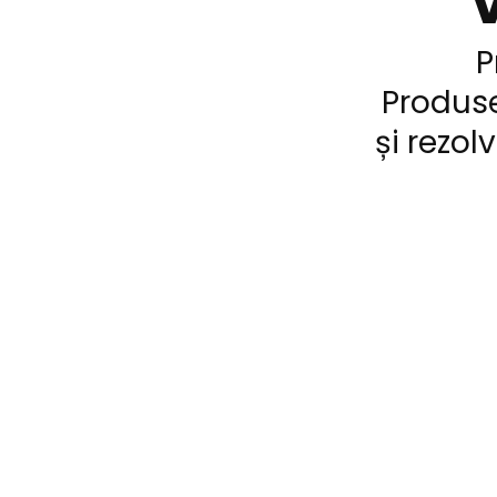
V
P
Produse
și rezo