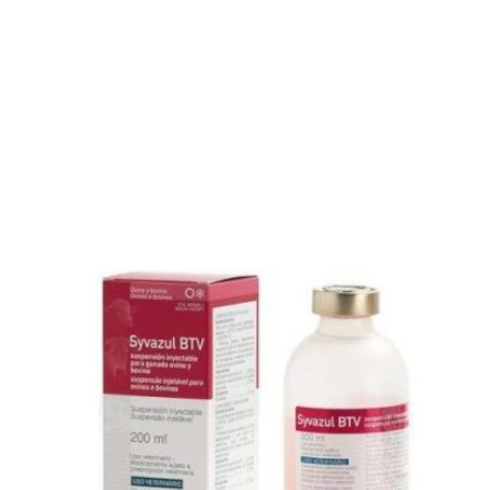
Intra FoamCleaner