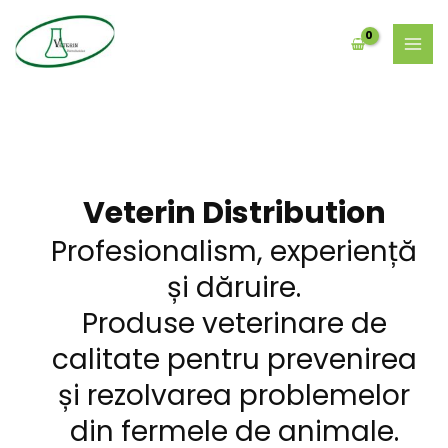
Skip
MAI
to
MEN
content
Veterin Distribution
Profesionalism, experiență
și dăruire.
Produse veterinare de
calitate pentru prevenirea
și rezolvarea problemelor
din fermele de animale.