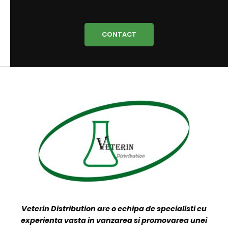
VETERIN DISTRIBUTION
Produsele companiei sunt distribuite direct către
clienții finali prin reprezentanții noștri și/sau curierat
rapid în 24-48 ore, ori prin distribuitori locali și
naționali.
CONTACT