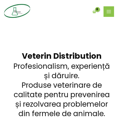
Skip
MAI
to
MEN
content
Veterin Distribution
Profesionalism, experiență
și dăruire.
Produse veterinare de
calitate pentru prevenirea
și rezolvarea problemelor
din fermele de animale.