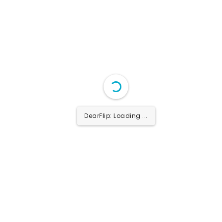
1/12
DearFlip: Loading PDF ...