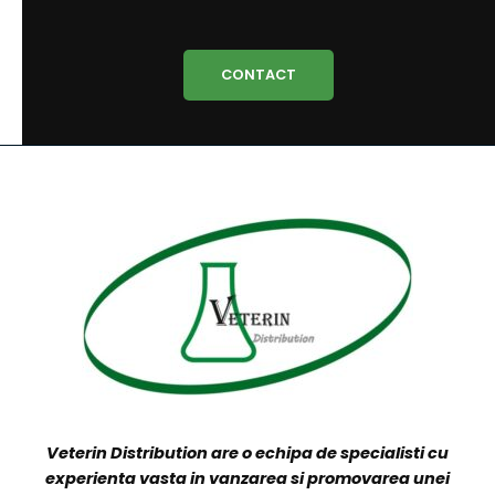
VETERIN DISTRIBUTION
Produsele companiei sunt distribuite direct către
clienții finali prin reprezentanții noștri și/sau curierat
rapid în 24-48 ore, ori prin distribuitori locali și
naționali.
CONTACT