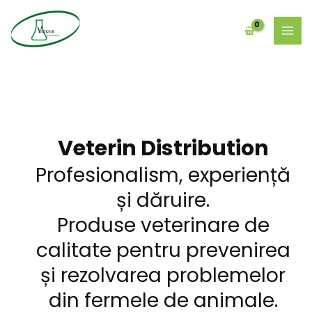
Skip
MAI
to
MEN
content
Veterin Distribution
Profesionalism, experiență
și dăruire.
Produse veterinare de
calitate pentru prevenirea
și rezolvarea problemelor
din fermele de animale.