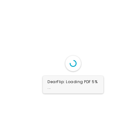
1/20
DearFlip: Loading PDF 13%
...