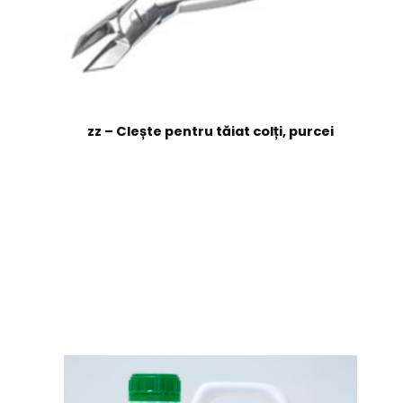
zz – Clește pentru tăiat colți, purcei