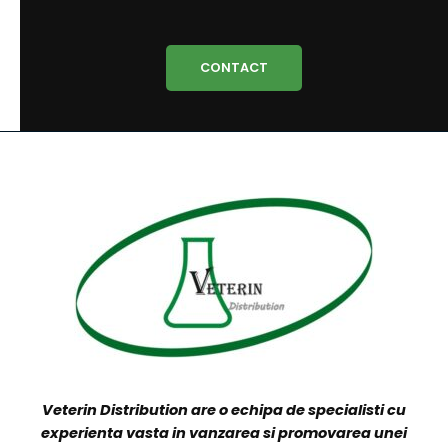
VETERIN DISTRIBUTION
Produsele companiei sunt distribuite direct către
clienții finali prin reprezentanții noștri și/sau curierat
rapid în 24-48 ore, ori prin distribuitori locali și
naționali.
CONTACT