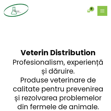
Skip
MAI
to
MEN
content
Veterin Distribution
Profesionalism, experiență
și dăruire.
Produse veterinare de
calitate pentru prevenirea
și rezolvarea problemelor
din fermele de animale.