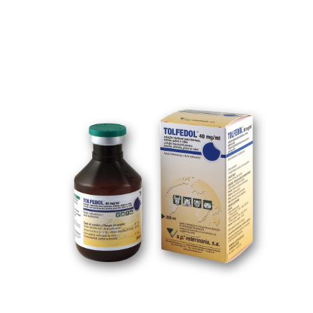
zz – Lamă bisturiu