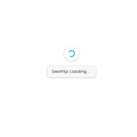
1/12
DearFlip: Loading PDF 4%
...