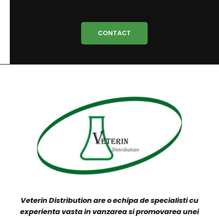
VETERIN DISTRIBUTION
Produsele companiei sunt distribuite direct către
clienții finali prin reprezentanții noștri și/sau curierat
rapid în 24-48 ore, ori prin distribuitori locali și
naționali.
CONTACT