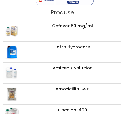
Link-uri Utile
Acasa
Contact
Despre noi
ANPC
Politica Cookie
Politica de confidentialitate
Produse
Cefavex 50 mg/ml