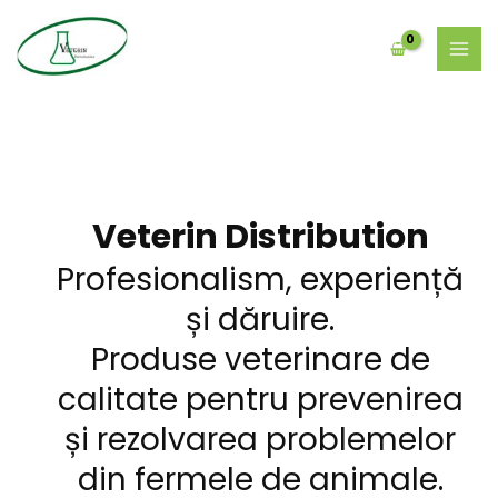
Skip
MAI
to
MEN
content
Veterin Distribution
Profesionalism, experiență
și dăruire.
Produse veterinare de
calitate pentru prevenirea
și rezolvarea problemelor
din fermele de animale.