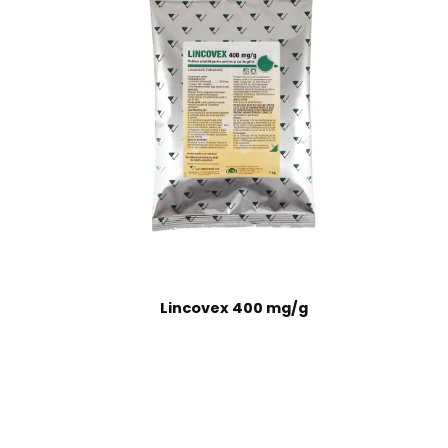
zz – Pensă hemostatică