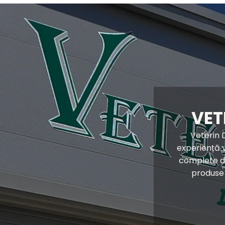
VET
Veterin D
experiență 
complete de
produse 