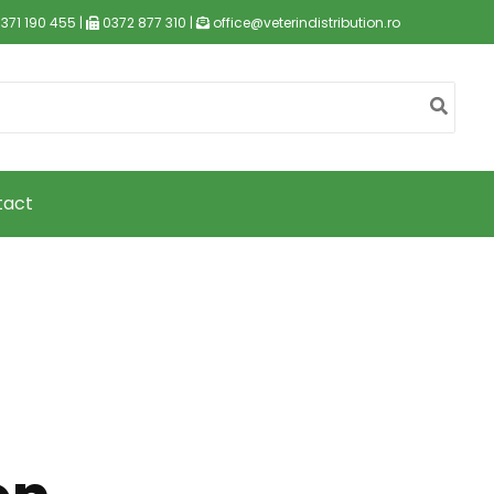
371 190 455 |
0372 877 310 |
office@veterindistribution.ro
tact