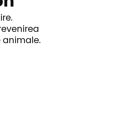
on
re.
revenirea
e animale.