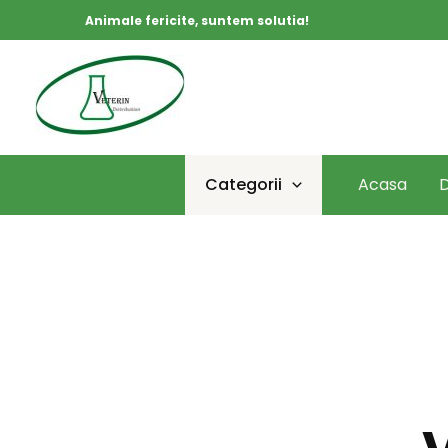
Skip
Animale fericite, suntem solutia!
to
content
Categorii
Acasa
D