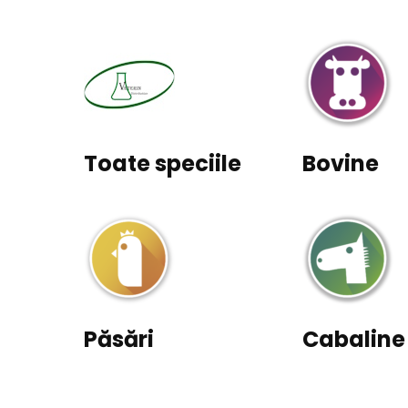
Toate speciile
Bovine
Păsări
Cabaline