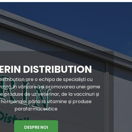
ERIN DISTRIBUTION
istribution are o echipa de specialiști cu
vastă în vânzarea și promovarea unei game
 produse de uz veterinar, de la vaccinuri și
hormonale, pâna la vitamine și produse
parafarmaceutice
DESPRE NOI