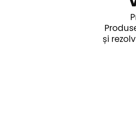
V
P
Produse
și rezo