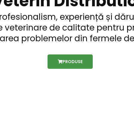
eterin Distributi
rofesionalism, experiență și dărui
 veterinare de calitate pentru p
lvarea problemelor din fermele d
PRODUSE