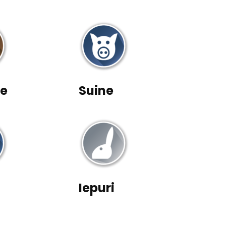
ne
Suine
Iepuri