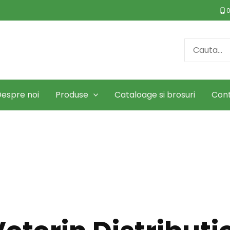
0
Search
for:
espre noi
Produse
Cataloage si brosuri
Con